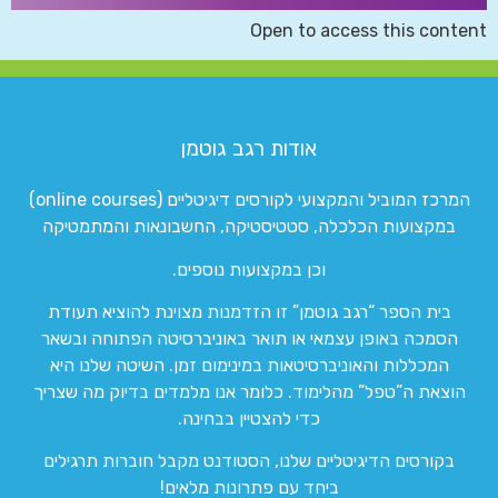
Open to access this content
אודות רגב גוטמן
המרכז המוביל והמקצועי לקורסים דיגיטליים (online courses)
במקצועות הכלכלה, סטטיסטיקה, החשבונאות והמתמטיקה
וכן במקצועות נוספים.
בית הספר “רגב גוטמן” זו הזדמנות מצוינת להוציא תעודת
הסמכה באופן עצמאי או תואר באוניברסיטה הפתוחה ובשאר
המכללות והאוניברסיטאות במינימום זמן. השיטה שלנו היא
הוצאת ה”טפל” מהלימוד. כלומר אנו מלמדים בדיוק מה שצריך
כדי להצטיין בבחינה.
בקורסים הדיגיטליים שלנו, הסטודנט מקבל חוברות תרגילים
ביחד עם פתרונות מלאים!