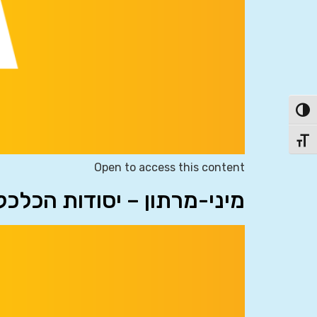
פעל/כבה ניגודיות גבוהה
תג גודל גופן
Open to access this content
מיני-מרתון – יסודות הכלכ