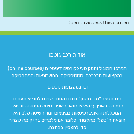
Open to access this content
אודות רגב גוטמן
המרכז המוביל והמקצועי לקורסים דיגיטליים (online courses)
במקצועות הכלכלה, סטטיסטיקה, החשבונאות והמתמטיקה
וכן במקצועות נוספים.
בית הספר “רגב גוטמן” זו הזדמנות מצוינת להוציא תעודת
הסמכה באופן עצמאי או תואר באוניברסיטה הפתוחה ובשאר
המכללות והאוניברסיטאות במינימום זמן. השיטה שלנו היא
הוצאת ה”טפל” מהלימוד. כלומר אנו מלמדים בדיוק מה שצריך
כדי להצטיין בבחינה.