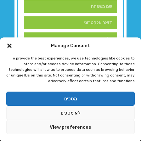
Manage Consent
To provide the best experiences, we use technologies like cookies to
store and/or access device information. Consenting to these
technologies will allow us to process data such as browsing behavior
or unique IDs on this site. Not consenting or withdrawing consent, may
adversely affect certain features and functions.
דברו איתנו!
מסכים
לא מסכים
רגב גוטמן 2024 © כל הזכויות שמורות
View preferences
פיתוח ותחזוקת אתר ע"י DK DIGITAL