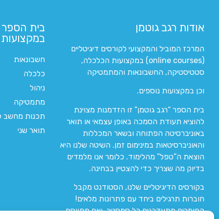
אודות רגב גוטמן
בית הספר 
במקצועות ה
המרכז המוביל והמקצועי לקורסים דיגיטליים
חשבונאות
(online courses) במקצועות הכלכלה,
סטטיסטיקה, החשבונאות והמתמטיקה
כלכלה
ניהול
וכן במקצועות נוספים.
מתמטיקה
בית הספר “רגב גוטמן” זו הזדמנות מצוינת
תכנות מחשב לי
להוציא תעודת הסמכה באופן עצמאי או תואר
תואר שני
באוניברסיטה הפתוחה ובשאר המכללות
והאוניברסיטאות במינימום זמן. השיטה שלנו היא
הוצאת ה”טפל” מהלימוד. כלומר אנו מלמדים
בדיוק מה שצריך כדי להצטיין בבחינה.
בקורסים הדיגיטליים שלנו, הסטודנט מקבל
חוברות תרגילים ביחד עם פתרונות מלאים!
החומרים מתעדכנים כל סמסטר, ואם מתווסף