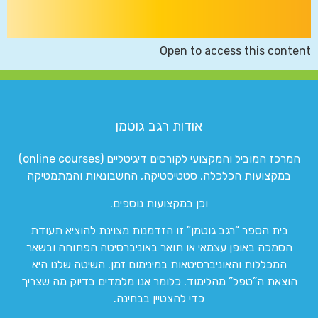
Open to access this content
אודות רגב גוטמן
המרכז המוביל והמקצועי לקורסים דיגיטליים (online courses)
במקצועות הכלכלה, סטטיסטיקה, החשבונאות והמתמטיקה
וכן במקצועות נוספים.
בית הספר “רגב גוטמן” זו הזדמנות מצוינת להוציא תעודת
הסמכה באופן עצמאי או תואר באוניברסיטה הפתוחה ובשאר
המכללות והאוניברסיטאות במינימום זמן. השיטה שלנו היא
הוצאת ה”טפל” מהלימוד. כלומר אנו מלמדים בדיוק מה שצריך
כדי להצטיין בבחינה.