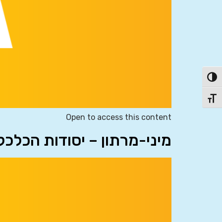
פעל/כבה ניגודיות גבוהה
תג גודל גופן
Open to access this content
מיני-מרתון – יסודות הכלכ