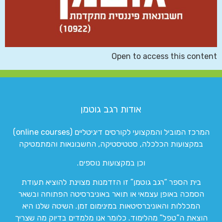
Open to access this content
אודות רגב גוטמן
המרכז המוביל והמקצועי לקורסים דיגיטליים (online courses)
במקצועות הכלכלה, סטטיסטיקה, החשבונאות והמתמטיקה
וכן במקצועות נוספים.
בית הספר “רגב גוטמן” זו הזדמנות מצוינת להוציא תעודת
הסמכה באופן עצמאי או תואר באוניברסיטה הפתוחה ובשאר
המכללות והאוניברסיטאות במינימום זמן. השיטה שלנו היא
הוצאת ה”טפל” מהלימוד. כלומר אנו מלמדים בדיוק מה שצריך