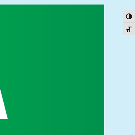
פעל/כבה ניגודיות גבוהה
תג גודל גופן