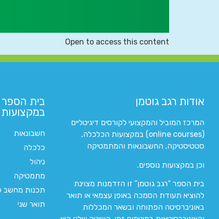
Open to access this content
אודות רגב גוטמן
בית הספר 
במקצועות ה
המרכז המוביל והמקצועי לקורסים דיגיטליים
חשבונאות
(online courses) במקצועות הכלכלה,
סטטיסטיקה, החשבונאות והמתמטיקה
כלכלה
ניהול
וכן במקצועות נוספים.
מתמטיקה
בית הספר “רגב גוטמן” זו הזדמנות מצוינת
תכנות מחשב לי
להוציא תעודת הסמכה באופן עצמאי או תואר
תואר שני
באוניברסיטה הפתוחה ובשאר המכללות
והאוניברסיטאות במינימום זמן. השיטה שלנו היא