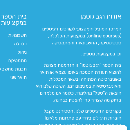
אודות רגב גוטמן
בית הספר 
במקצועות ה
המרכז המוביל והמקצועי לקורסים דיגיטליים
חשבונאות
(online courses) במקצועות הכלכלה,
סטטיסטיקה, החשבונאות והמתמטיקה
כלכלה
ניהול
וכן במקצועות נוספים.
מתמטיקה
בית הספר “רגב גוטמן” זו הזדמנות מצוינת
תכנות מחשב לי
להוציא תעודת הסמכה באופן עצמאי או תואר
תואר שני
באוניברסיטה הפתוחה ובשאר המכללות
והאוניברסיטאות במינימום זמן. השיטה שלנו היא
הוצאת ה”טפל” מהלימוד. כלומר אנו מלמדים
בדיוק מה שצריך כדי להצטיין בבחינה.
בקורסים הדיגיטליים שלנו, הסטודנט מקבל
חוברות תרגילים ביחד עם פתרונות מלאים!
החומרים מתעדכנים כל סמסטר, ואם מתווסף