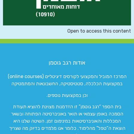
Open to access this content
אודות רגב גוטמן
המרכז המוביל והמקצועי לקורסים דיגיטליים (online courses)
במקצועות הכלכלה, סטטיסטיקה, החשבונאות והמתמטיקה
וכן במקצועות נוספים.
בית הספר “רגב גוטמן” זו הזדמנות מצוינת להוציא תעודת
הסמכה באופן עצמאי או תואר באוניברסיטה הפתוחה ובשאר
המכללות והאוניברסיטאות במינימום זמן. השיטה שלנו היא
הוצאת ה”טפל” מהלימוד. כלומר אנו מלמדים בדיוק מה שצריך