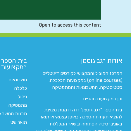
Open to access this content
אודות רגב גוטמן
בית הספר 
במקצועות ה
המרכז המוביל והמקצועי לקורסים דיגיטליים
חשבונאות
(online courses) במקצועות הכלכלה,
סטטיסטיקה, החשבונאות והמתמטיקה
כלכלה
ניהול
וכן במקצועות נוספים.
מתמטיקה
בית הספר “רגב גוטמן” זו הזדמנות מצוינת
תכנות מחשב לי
להוציא תעודת הסמכה באופן עצמאי או תואר
תואר שני
באוניברסיטה הפתוחה ובשאר המכללות
והאוניברסיטאות במינימום זמן. השיטה שלנו היא