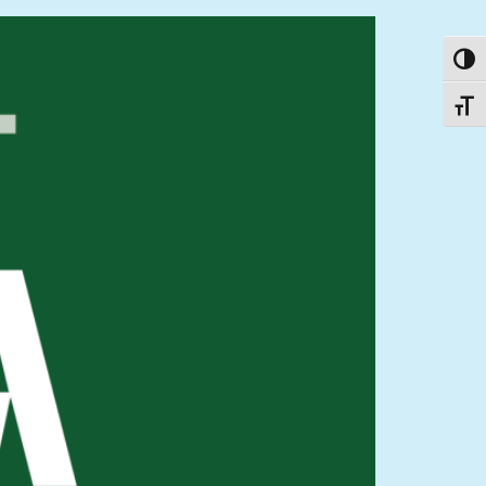
פעל/כבה ניגודיות גבוהה
תג גודל גופן