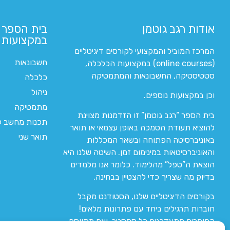
אודות רגב גוטמן
בית הספר 
במקצועות ה
המרכז המוביל והמקצועי לקורסים דיגיטליים
חשבונאות
(online courses) במקצועות הכלכלה,
סטטיסטיקה, החשבונאות והמתמטיקה
כלכלה
ניהול
וכן במקצועות נוספים.
מתמטיקה
בית הספר “רגב גוטמן” זו הזדמנות מצוינת
תכנות מחשב לי
להוציא תעודת הסמכה באופן עצמאי או תואר
תואר שני
באוניברסיטה הפתוחה ובשאר המכללות
והאוניברסיטאות במינימום זמן. השיטה שלנו היא
הוצאת ה”טפל” מהלימוד. כלומר אנו מלמדים
בדיוק מה שצריך כדי להצטיין בבחינה.
בקורסים הדיגיטליים שלנו, הסטודנט מקבל
חוברות תרגילים ביחד עם פתרונות מלאים!
החומרים מתעדכנים כל סמסטר, ואם מתווסף