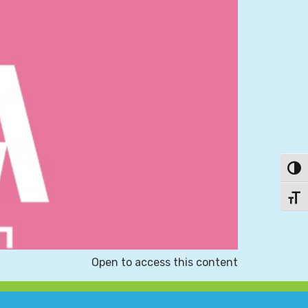
פעל/כבה ניגודיות גבוהה
תג גודל גופן
Open to access this content