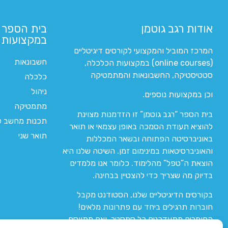
אודות רגב גוטמן
בית הספר 
במקצועות ה
המרכז המוביל והמקצועי לקורסים דיגיטליים
חשבונאות
(online courses) במקצועות הכלכלה,
סטטיסטיקה, החשבונאות והמתמטיקה
כלכלה
ניהול
וכן במקצועות נוספים.
מתמטיקה
בית הספר “רגב גוטמן” זו הזדמנות מצוינת
תכנות מחשב לי
להוציא תעודת הסמכה באופן עצמאי או תואר
תואר שני
באוניברסיטה הפתוחה ובשאר המכללות
והאוניברסיטאות במינימום זמן. השיטה שלנו היא
הוצאת ה”טפל” מהלימוד. כלומר אנו מלמדים
בדיוק מה שצריך כדי להצטיין בבחינה.
בקורסים הדיגיטליים שלנו, הסטודנט מקבל
חוברות תרגילים ביחד עם פתרונות מלאים!
החומרים מתעדכנים כל סמסטר, ואם מתווסף