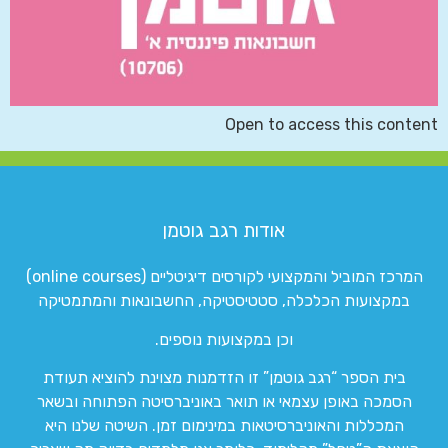
Open to access this content
אודות רגב גוטמן
המרכז המוביל והמקצועי לקורסים דיגיטליים (online courses)
במקצועות הכלכלה, סטטיסטיקה, החשבונאות והמתמטיקה
וכן במקצועות נוספים.
בית הספר “רגב גוטמן” זו הזדמנות מצוינת להוציא תעודת
הסמכה באופן עצמאי או תואר באוניברסיטה הפתוחה ובשאר
המכללות והאוניברסיטאות במינימום זמן. השיטה שלנו היא