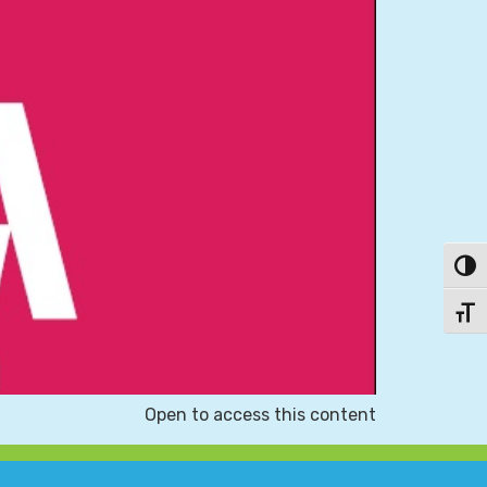
פעל/כבה ניגודיות גבוהה
תג גודל גופן
Open to access this content