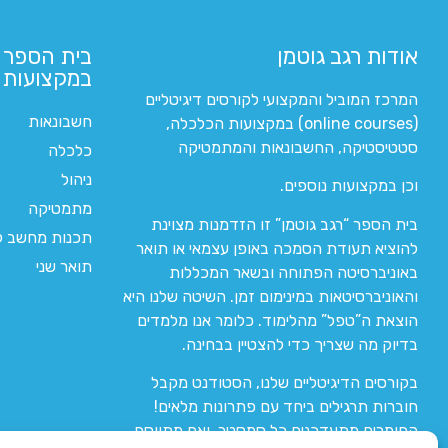
אודות רגב גוטמן
בית הספר 
במקצועות ה
המרכז המוביל והמקצועי לקורסים דיגיטליים
חשבונאות
(online courses) במקצועות הכלכלה,
סטטיסטיקה, החשבונאות והמתמטיקה
כלכלה
ניהול
וכן במקצועות נוספים.
מתמטיקה
בית הספר “רגב גוטמן” זו הזדמנות מצוינת
תכנות מחשב לי
להוציא תעודת הסמכה באופן עצמאי או תואר
תואר שני
באוניברסיטה הפתוחה ובשאר המכללות
והאוניברסיטאות במינימום זמן. השיטה שלנו היא
הוצאת ה”טפל” מהלימוד. כלומר אנו מלמדים
בדיוק מה שצריך כדי להצטיין בבחינה.
בקורסים הדיגיטליים שלנו, הסטודנט מקבל
חוברות תרגילים ביחד עם פתרונות מלאים!
החומרים מתעדכנים כל סמסטר, ואם מתווסף