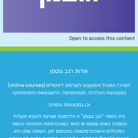
Open to access this content
אודות רגב גוטמן
המרכז המוביל והמקצועי לקורסים דיגיטליים (online courses)
במקצועות הכלכלה, סטטיסטיקה, החשבונאות והמתמטיקה
וכן במקצועות נוספים.
בית הספר “רגב גוטמן” זו הזדמנות מצוינת להוציא תעודת
הסמכה באופן עצמאי או תואר באוניברסיטה הפתוחה ובשאר
המכללות והאוניברסיטאות במינימום זמן. השיטה שלנו היא