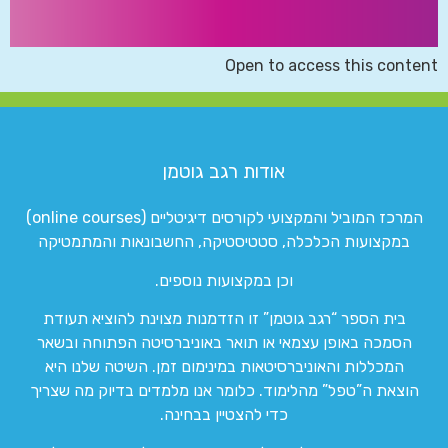
Open to access this content
אודות רגב גוטמן
המרכז המוביל והמקצועי לקורסים דיגיטליים (online courses)
במקצועות הכלכלה, סטטיסטיקה, החשבונאות והמתמטיקה
וכן במקצועות נוספים.
בית הספר “רגב גוטמן” זו הזדמנות מצוינת להוציא תעודת
הסמכה באופן עצמאי או תואר באוניברסיטה הפתוחה ובשאר
המכללות והאוניברסיטאות במינימום זמן. השיטה שלנו היא
הוצאת ה”טפל” מהלימוד. כלומר אנו מלמדים בדיוק מה שצריך
כדי להצטיין בבחינה.