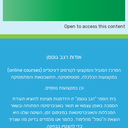
Open to access this content
אודות רגב גוטמן
המרכז המוביל והמקצועי לקורסים דיגיטליים (online courses)
במקצועות הכלכלה, סטטיסטיקה, החשבונאות והמתמטיקה
וכן במקצועות נוספים.
בית הספר “רגב גוטמן” זו הזדמנות מצוינת להוציא תעודת
הסמכה באופן עצמאי או תואר באוניברסיטה הפתוחה ובשאר
המכללות והאוניברסיטאות במינימום זמן. השיטה שלנו היא
הוצאת ה”טפל” מהלימוד. כלומר אנו מלמדים בדיוק מה שצריך
כדי להצטיין בבחינה.