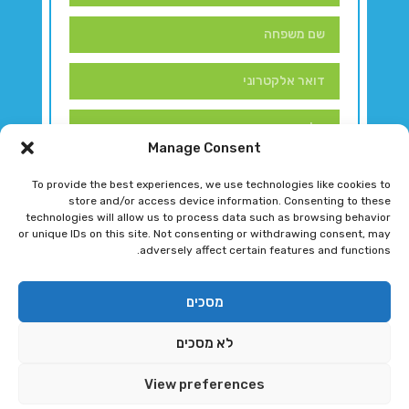
Manage Consent
To provide the best experiences, we use technologies like cookies to
store and/or access device information. Consenting to these
technologies will allow us to process data such as browsing behavior
or unique IDs on this site. Not consenting or withdrawing consent, may
adversely affect certain features and functions.
דברו איתנו!
מסכים
לא מסכים
רגב גוטמן 2024 © כל הזכויות שמורות
View preferences
פיתוח ותחזוקת אתר ע"י DK DIGITAL