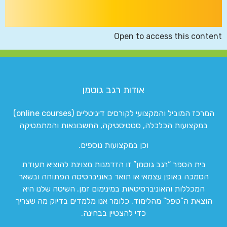
Open to access this content
אודות רגב גוטמן
המרכז המוביל והמקצועי לקורסים דיגיטליים (online courses)
במקצועות הכלכלה, סטטיסטיקה, החשבונאות והמתמטיקה
וכן במקצועות נוספים.
בית הספר “רגב גוטמן” זו הזדמנות מצוינת להוציא תעודת
הסמכה באופן עצמאי או תואר באוניברסיטה הפתוחה ובשאר
המכללות והאוניברסיטאות במינימום זמן. השיטה שלנו היא
הוצאת ה”טפל” מהלימוד. כלומר אנו מלמדים בדיוק מה שצריך
כדי להצטיין בבחינה.