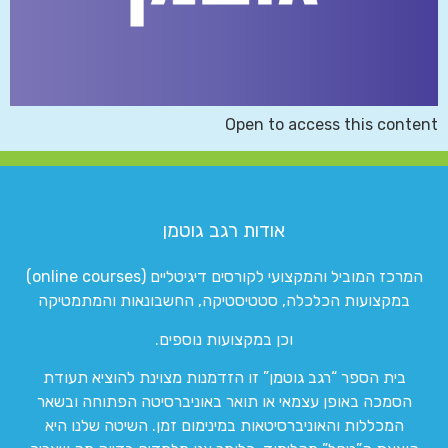
Open to access this content
אודות רגב גוטמן
המרכז המוביל והמקצועי לקורסים דיגיטליים (online courses)
במקצועות הכלכלה, סטטיסטיקה, החשבונאות והמתמטיקה
וכן במקצועות נוספים.
בית הספר “רגב גוטמן” זו הזדמנות מצוינת להוציא תעודת
הסמכה באופן עצמאי או תואר באוניברסיטה הפתוחה ובשאר
המכללות והאוניברסיטאות במינימום זמן. השיטה שלנו היא