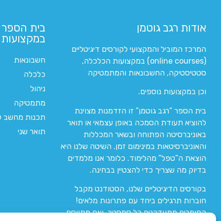
אודות רגב גוטמן
בית הספר 
במקצועות ה
המרכז המוביל והמקצועי לקורסים דיגיטליים
חשבונאות
(online courses) במקצועות הכלכלה,
סטטיסטיקה, החשבונאות והמתמטיקה
כלכלה
ניהול
וכן במקצועות נוספים.
מתמטיקה
בית הספר “רגב גוטמן” זו הזדמנות מצוינת
תכנות מחשב לי
להוציא תעודת הסמכה באופן עצמאי או תואר
תואר שני
באוניברסיטה הפתוחה ובשאר המכללות
והאוניברסיטאות במינימום זמן. השיטה שלנו היא
הוצאת ה”טפל” מהלימוד. כלומר אנו מלמדים
בדיוק מה שצריך כדי להצטיין בבחינה.
בקורסים הדיגיטליים שלנו, הסטודנט מקבל
חוברות תרגילים ביחד עם פתרונות מלאים!
החומרים מתעדכנים כל סמסטר, ואם מתווסף