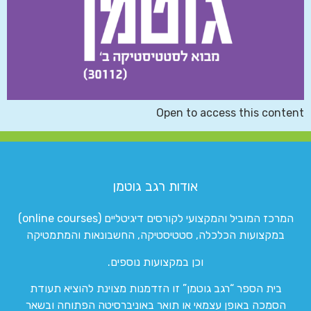
Open to access this content
אודות רגב גוטמן
המרכז המוביל והמקצועי לקורסים דיגיטליים (online courses)
במקצועות הכלכלה, סטטיסטיקה, החשבונאות והמתמטיקה
וכן במקצועות נוספים.
בית הספר “רגב גוטמן” זו הזדמנות מצוינת להוציא תעודת
הסמכה באופן עצמאי או תואר באוניברסיטה הפתוחה ובשאר