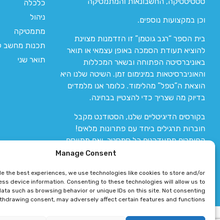
סטטיסטיקה, החשבונאות והמתמטיקה
כלכלה
ניהול
וכן במקצועות נוספים.
מתמטיקה
בית הספר “רגב גוטמן” זו הזדמנות מצוינת
תכנות מחשב לי
להוציא תעודת הסמכה באופן עצמאי או תואר
תואר שני
באוניברסיטה הפתוחה ובשאר המכללות
והאוניברסיטאות במינימום זמן. השיטה שלנו היא
הוצאת ה”טפל” מהלימוד. כלומר אנו מלמדים
בדיוק מה שצריך כדי להצטיין בבחינה.
בקורסים הדיגיטליים שלנו, הסטודנט מקבל
חוברות תרגילים ביחד עם פתרונות מלאים!
החומרים מתעדכנים כל סמסטר, ואם מתווסף
חומר חדש אז הקורס מתעדכן יחד איתו.
Manage Consent
de the best experiences, we use technologies like cookies to store and/or
ss device information. Consenting to these technologies will allow us to
ata such as browsing behavior or unique IDs on this site. Not consenting
ithdrawing consent, may adversely affect certain features and functions.
רגב גוטמן 2024 © כל הזכויות שמורות