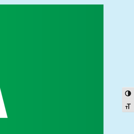
פעל/כבה ניגודיות גבוהה
תג גודל גופן