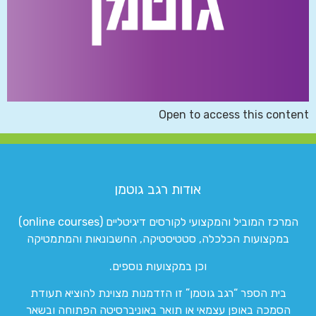
Open to access this content
אודות רגב גוטמן
המרכז המוביל והמקצועי לקורסים דיגיטליים (online courses)
במקצועות הכלכלה, סטטיסטיקה, החשבונאות והמתמטיקה
וכן במקצועות נוספים.
בית הספר “רגב גוטמן” זו הזדמנות מצוינת להוציא תעודת
הסמכה באופן עצמאי או תואר באוניברסיטה הפתוחה ובשאר