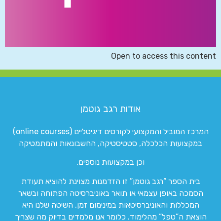
Open to access this content
אודות רגב גוטמן
המרכז המוביל והמקצועי לקורסים דיגיטליים (online courses)
במקצועות הכלכלה, סטטיסטיקה, החשבונאות והמתמטיקה
וכן במקצועות נוספים.
בית הספר “רגב גוטמן” זו הזדמנות מצוינת להוציא תעודת
הסמכה באופן עצמאי או תואר באוניברסיטה הפתוחה ובשאר
המכללות והאוניברסיטאות במינימום זמן. השיטה שלנו היא
הוצאת ה”טפל” מהלימוד. כלומר אנו מלמדים בדיוק מה שצריך