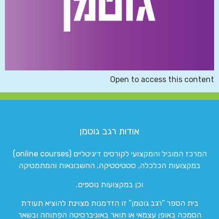
Open to access this content
אודות רגב גוטמן
המרכז המוביל והמקצועי לקורסים דיגיטליים (online courses)
במקצועות הכלכלה, סטטיסטיקה, החשבונאות והמתמטיקה
וכן במקצועות נוספים.
בית הספר “רגב גוטמן” זו הזדמנות מצוינת להוציא תעודת
הסמכה באופן עצמאי או תואר באוניברסיטה הפתוחה ובשאר