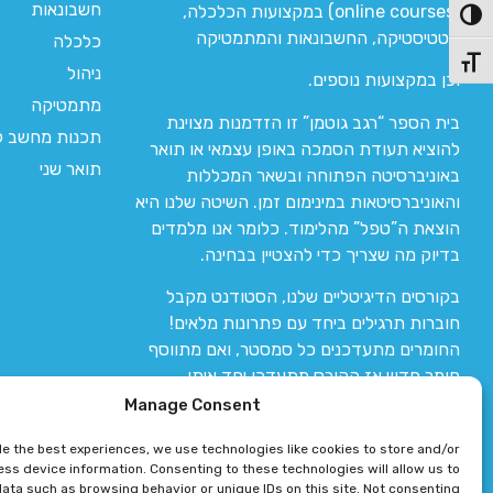
חשבונאות
(online courses) במקצועות הכלכלה,
פעל/כבה ניגודיות גבוהה
סטטיסטיקה, החשבונאות והמתמטיקה
כלכלה
תג גודל גופן
ניהול
וכן במקצועות נוספים.
מתמטיקה
בית הספר “רגב גוטמן” זו הזדמנות מצוינת
תכנות מחשב לי
להוציא תעודת הסמכה באופן עצמאי או תואר
תואר שני
באוניברסיטה הפתוחה ובשאר המכללות
והאוניברסיטאות במינימום זמן. השיטה שלנו היא
הוצאת ה”טפל” מהלימוד. כלומר אנו מלמדים
בדיוק מה שצריך כדי להצטיין בבחינה.
בקורסים הדיגיטליים שלנו, הסטודנט מקבל
חוברות תרגילים ביחד עם פתרונות מלאים!
החומרים מתעדכנים כל סמסטר, ואם מתווסף
חומר חדש אז הקורס מתעדכן יחד איתו.
Manage Consent
de the best experiences, we use technologies like cookies to store and/or
ss device information. Consenting to these technologies will allow us to
ata such as browsing behavior or unique IDs on this site. Not consenting