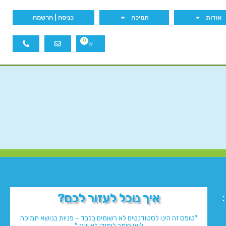
אודות
תמיכה
כניסה | הרשמה
0
איך נוכל לעזור לכם?
*טופס זה הינו לסטודנטים לא רשומים בלבד – פניות בנושא תמיכה
ו/או חומר לימודי לא ייענו*