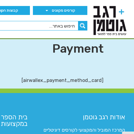
קורסים מקוונים
קבוצות הWhatsApp
Payment
[airwallex_payment_method_card]
אודות רגב גוטמן
בית הספר 
במקצועות ה
המרכז המוביל והמקצועי לקורסים דיגיטליים